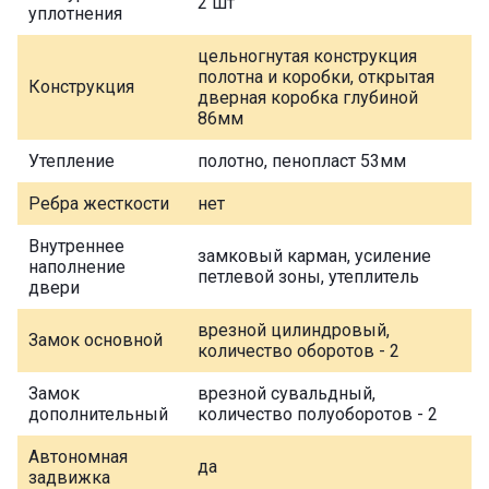
2 шт
уплотнения
цельногнутая конструкция
полотна и коробки, открытая
Конструкция
дверная коробка глубиной
86мм
Утепление
полотно, пенопласт 53мм
Ребра жесткости
нет
Внутреннее
замковый карман, усиление
наполнение
петлевой зоны, утеплитель
двери
врезной цилиндровый,
Замок основной
количество оборотов - 2
Замок
врезной сувальдный,
дополнительный
количество полуоборотов - 2
Автономная
да
задвижка