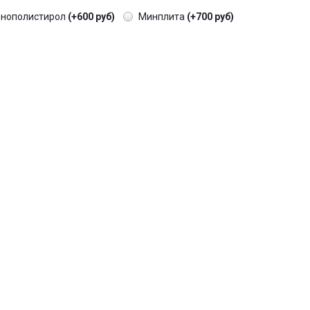
енополистирол
(+600 руб)
Минплита
(+700 руб)