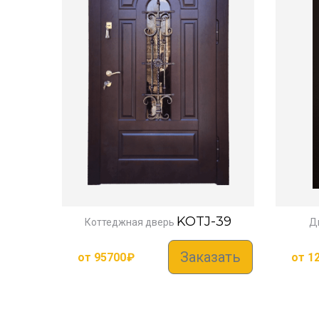
KOTJ-39
Коттеджная дверь
Д
Заказать
от
95700
₽
от
1