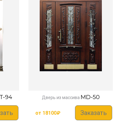
T-94
MD-50
Дверь из массива
зать
Заказать
от
18100
₽