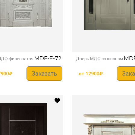
MDF-F-72
MDF
МДФ филенчатая
Дверь МДФ со шпоном
Заказать
Зака
7900
₽
от
12900
₽