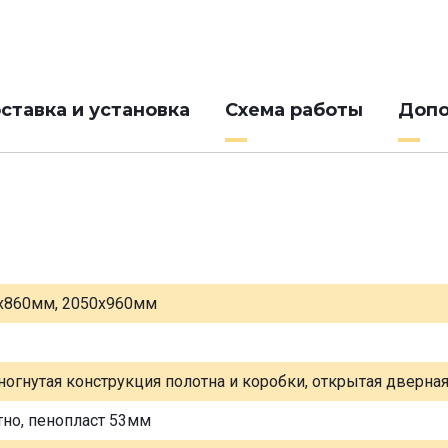
ставка и установка
Схема работы
Допо
х860мм, 2050х960мм
ногнутая конструкция полотна и коробки, открытая дверна
тно, пенопласт 53мм