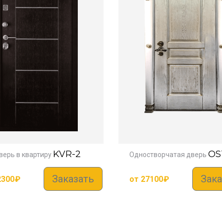
KVR-2
OS
верь в квартиру
Одностворчатая дверь
Заказать
Зака
2300
₽
от
27100
₽