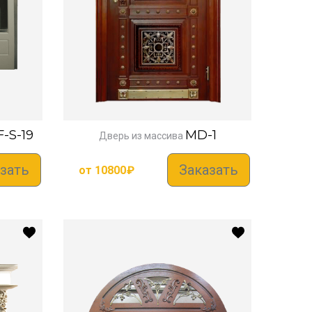
-S-19
MD-1
Дверь из массива
зать
Заказать
от
10800
₽