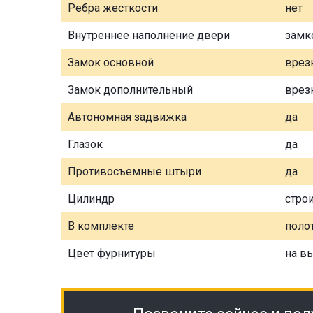
Ребра жесткости
нет
Внутреннее наполнение двери
замк
Замок основной
врез
Замок дополнительный
врез
Автономная задвижка
да
Глазок
да
Противосъемные штыри
да
Цилиндр
стро
В комплекте
полот
Цвет фурнитуры
на в