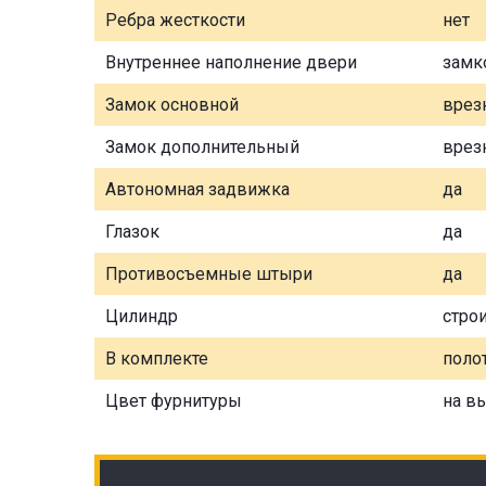
Ребра жесткости
нет
Внутреннее наполнение двери
замк
Замок основной
врез
Замок дополнительный
врез
Автономная задвижка
да
Глазок
да
Противосъемные штыри
да
Цилиндр
стро
В комплекте
полот
Цвет фурнитуры
на в