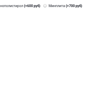
енополистирол
(+600 руб)
Минплита
(+700 руб)