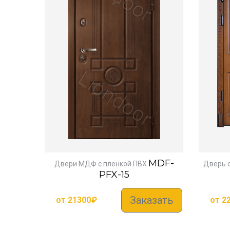
MDF-
Двери МДФ с пленкой ПВХ
Дверь 
PFX-15
Заказать
от
21300
₽
от
2