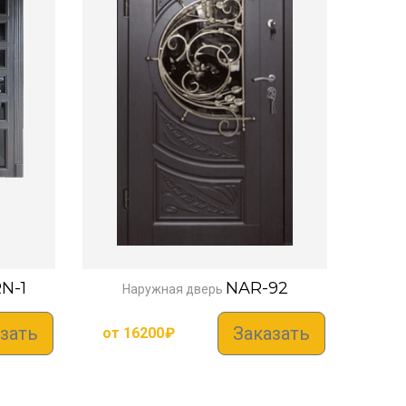
N-1
NAR-92
Наружная дверь
зать
Заказать
от
16200
₽