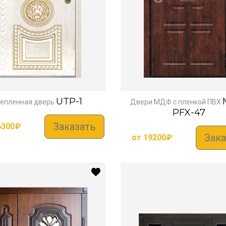
UTP-1
тепленная дверь
Двери МДФ с пленкой ПВХ
PFX-47
Заказать
6300
₽
Зака
от
19200
₽