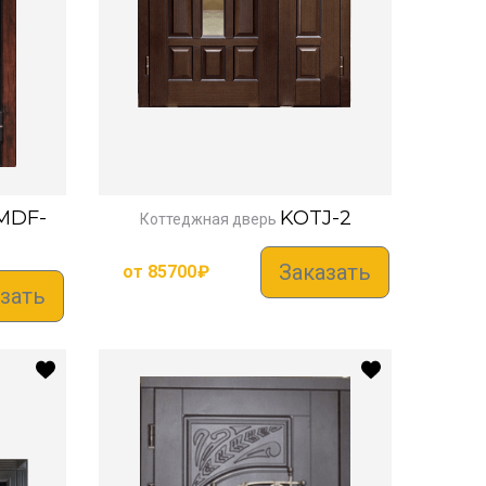
MDF-
KOTJ-2
Коттеджная дверь
Заказать
от
85700
₽
зать