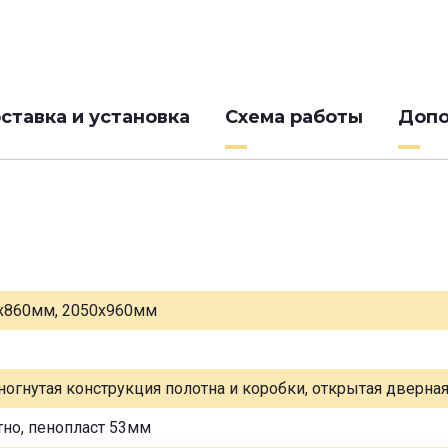
ставка и установка
Схема работы
Допо
х860мм, 2050х960мм
ногнутая конструкция полотна и коробки, открытая дверна
тно, пенопласт 53мм