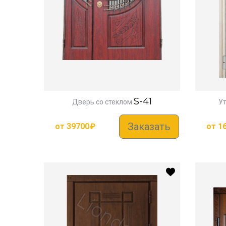
S-41
Дверь со стеклом
У
Заказать
от
39700
₽
от
1