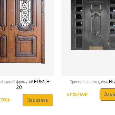
FRM-B-
BR
с боковой фрамугой
Бронированная дверь
20
Зака
от
26100
₽
Заказать
2700
₽