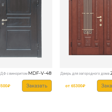
MDF-V-48
ДФ с виноритом
Дверь для загородного дома
Заказать
Зака
3500
₽
от
65300
₽