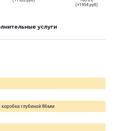
(+1920 руб)
160.0.0
(+1954 руб)
лнительные услуги
я коробка глубиной 86мм