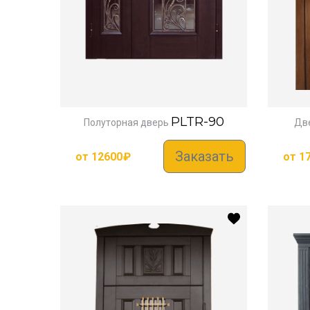
PLTR-90
Полуторная дверь
Две
Заказать
от
12600
₽
от
1