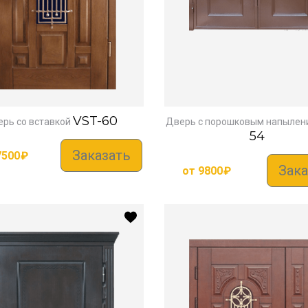
VST-60
рь со вставкой
Дверь с порошковым напылен
54
Заказать
7500
₽
Зака
от
9800
₽