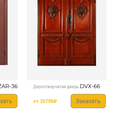
ZAR-36
DVX-66
Двухстворчатая дверь
зать
Заказать
от
25700
₽