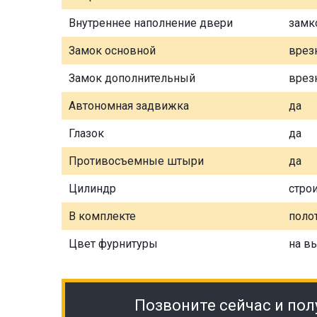
Внутреннее наполнение двери
замк
Замок основной
врез
Замок дополнительный
врез
Автономная задвижка
да
Глазок
да
Противосъемные штыри
да
Цилиндр
стро
В комплекте
полот
Цвет фурнитуры
на в
Позвоните сейчас и пол