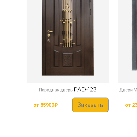
PAD-123
Парадная дверь
Двери М
Заказать
от
85900
₽
от
2