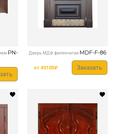
PN-
MDF-F-86
ием
Дверь МДФ филенчатая
Заказать
от
40100
₽
зать