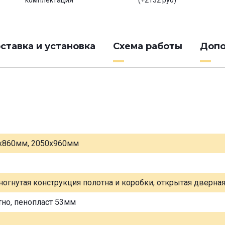
комплектация
(+2132 руб)
ставка и установка
Схема работы
Допо
х860мм, 2050х960мм
ногнутая конструкция полотна и коробки, открытая дверна
тно, пенопласт 53мм