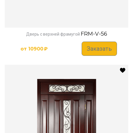
FRM-V-56
Дверь с верхней фрамугой
Заказать
от
10900
₽